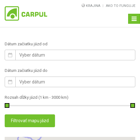
KRAJINA
AKO TO FUNGUJE
Navi
Dátum začiatku jázd od
Dátum začiatku jázd do
Rozsah dĺžky jázd (
1 km
-
3000 km
)
Filtrovať mapu jázd