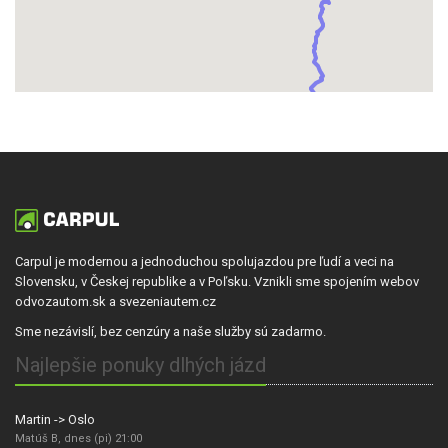
Carpul je modernou a jednoduchou spolujazdou pre ľudí a veci na
Slovensku, v Českej republike a v Poľsku. Vznikli sme spojením webov
odvozautom.sk a svezeniautem.cz
Sme nezávislí, bez cenzúry a naše služby sú zadarmo.
Najlepšie ponuky dlhých jázd
Martin -> Oslo
Matúš B, dnes (pi) 21:00