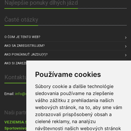
Najlepšie ponuky dlhých jázd
Časté otázky
O ČOM JE TENTO WEB?
AKO SA ZAREGISTRUJEM?
AKO PONÚKNUŤ JAZDU(Y)?
AKO SI ZAREZERVOVAŤ JAZDU?
Používame cookies
Kontaktuj nás
Súbory cookie a ďalšie technológie
sledovania používame na zlepšenie
Email:
info@carpul.eu
, Sídlo spoločnosti: Praha, Česká republika
vášho zážitku z prehliadania našich
webových stránok, na to, aby sme vám
Naši partneri:
zobrazovali prispôsobený obsah a
cielené reklamy, na analýzu
VEZIEMSA.SK
- Dovoz áut zo zahraničia,
Cestovanie s Walkers.sk
,
návštevnosti našich webových stránok
Sportovnivozy.cz
Ráj aut
- inzerce sportovních aut,
- inzerce nových i