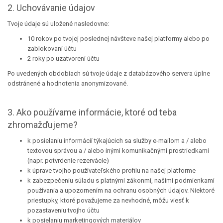
2. Uchovávanie údajov
Tvoje údaje sú uložené nasledovne:
10 rokov po tvojej poslednej návšteve našej platformy alebo po
zablokovaní účtu
2 roky po uzatvorení účtu
Po uvedených obdobiach sú tvoje údaje z databázového servera úplne
odstránené a hodnotenia anonymizované.
3. Ako používame informácie, ktoré od teba
zhromažďujeme?
k posielaniu informácií týkajúcich sa služby e-mailom a / alebo
textovou správou a / alebo inými komunikačnými prostriedkami
(napr. potvrdenie rezervácie)
k úprave tvojho používateľského profilu na našej platforme
k zabezpečeniu súladu s platnými zákonmi, našimi podmienkami
používania a upozornením na ochranu osobných údajov. Niektoré
priestupky, ktoré považujeme za nevhodné, môžu viesť k
pozastaveniu tvojho účtu
k posielaniu marketingových materiálov