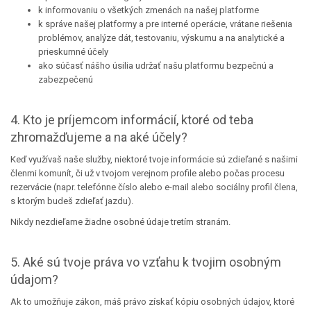
k informovaniu o všetkých zmenách na našej platforme
k správe našej platformy a pre interné operácie, vrátane riešenia
problémov, analýze dát, testovaniu, výskumu a na analytické a
prieskumné účely
ako súčasť nášho úsilia udržať našu platformu bezpečnú a
zabezpečenú
4. Kto je príjemcom informácií, ktoré od teba
zhromažďujeme a na aké účely?
Keď využívaš naše služby, niektoré tvoje informácie sú zdieľané s našimi
členmi komunít, či už v tvojom verejnom profile alebo počas procesu
rezervácie (napr. telefónne číslo alebo e-mail alebo sociálny profil člena,
s ktorým budeš zdieľať jazdu).
Nikdy nezdieľame žiadne osobné údaje tretím stranám.
5. Aké sú tvoje práva vo vzťahu k tvojim osobným
údajom?
Ak to umožňuje zákon, máš právo získať kópiu osobných údajov, ktoré