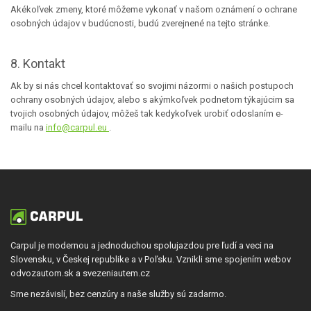
Akékoľvek zmeny, ktoré môžeme vykonať v našom oznámení o ochrane
osobných údajov v budúcnosti, budú zverejnené na tejto stránke.
8. Kontakt
Ak by si nás chcel kontaktovať so svojimi názormi o našich postupoch
ochrany osobných údajov, alebo s akýmkoľvek podnetom týkajúcim sa
tvojich osobných údajov, môžeš tak kedykoľvek urobiť odoslaním e-
mailu na
info@carpul.eu
.
Carpul je modernou a jednoduchou spolujazdou pre ľudí a veci na
Slovensku, v Českej republike a v Poľsku. Vznikli sme spojením webov
odvozautom.sk a svezeniautem.cz
Sme nezávislí, bez cenzúry a naše služby sú zadarmo.