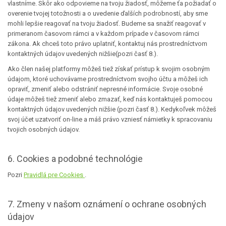
vlastníme. Skôr ako odpovieme na tvoju žiadosť, môžeme ťa požiadať o
overenie tvojej totožnosti a o uvedenie ďalších podrobností, aby sme
mohli lepšie reagovať na tvoju žiadosť. Budeme sa snažiť reagovať v
primeranom časovom rámci a v každom prípade v časovom rámci
zákona. Ak chceš toto právo uplatniť, kontaktuj nás prostredníctvom
kontaktných údajov uvedených nižšie(pozri časť 8.).
Ako člen našej platformy môžeš tiež získať prístup k svojim osobným
údajom, ktoré uchovávame prostredníctvom svojho účtu a môžeš ich
opraviť, zmeniť alebo odstrániť nepresné informácie. Svoje osobné
údaje môžeš tiež zmeniť alebo zmazať, keď nás kontaktuješ pomocou
kontaktných údajov uvedených nižšie (pozri časť 8.). Kedykoľvek môžeš
svoj účet uzatvoriť on-line a máš právo vzniesť námietky k spracovaniu
tvojich osobných údajov.
6. Cookies a podobné technológie
Pozri
Pravidlá pre Cookies
.
7. Zmeny v našom oznámení o ochrane osobných
údajov