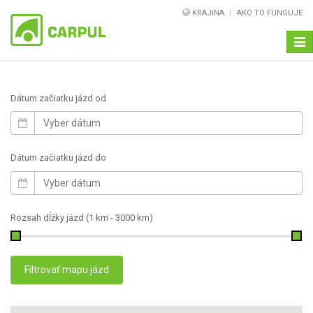
KRAJINA
AKO TO FUNGUJE
Navi
Dátum začiatku jázd od
Dátum začiatku jázd do
Rozsah dĺžky jázd (
1 km
-
3000 km
)
Filtrovať mapu jázd