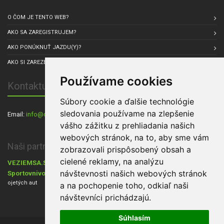
O ČOM JE TENTO WEB?
AKO SA ZAREGISTRUJEM?
AKO PONÚKNUŤ JAZDU(Y)?
AKO SI ZAREZERVOVAŤ JAZDU?
Používame cookies
Kontaktuj nás
Súbory cookie a ďalšie technológie
sledovania používame na zlepšenie
Email:
info@carpul.eu
, Sídlo spoločnosti: Praha, Česká republika
vášho zážitku z prehliadania našich
webových stránok, na to, aby sme vám
Naši partneri:
zobrazovali prispôsobený obsah a
cielené reklamy, na analýzu
VEZIEMSA.SK
- Dovoz áut zo zahraničia,
Cestovanie s Walkers.sk
,
návštevnosti našich webových stránok
Sportovnivozy.cz
Ráj aut
- inzerce sportovních aut,
- inzerce nových i
ojetých aut
a na pochopenie toho, odkiaľ naši
návštevníci prichádzajú.
Súhlasím