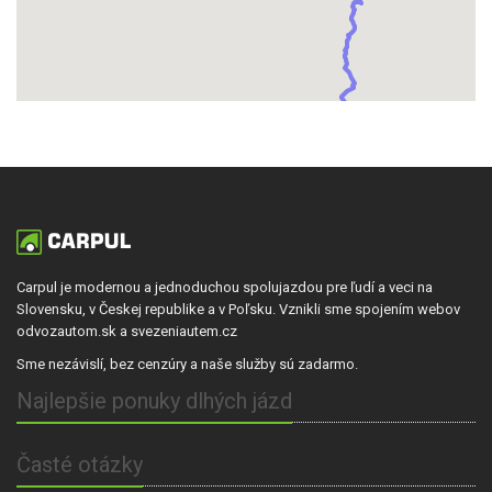
Carpul je modernou a jednoduchou spolujazdou pre ľudí a veci na
Slovensku, v Českej republike a v Poľsku. Vznikli sme spojením webov
odvozautom.sk a svezeniautem.cz
Sme nezávislí, bez cenzúry a naše služby sú zadarmo.
Najlepšie ponuky dlhých jázd
Časté otázky